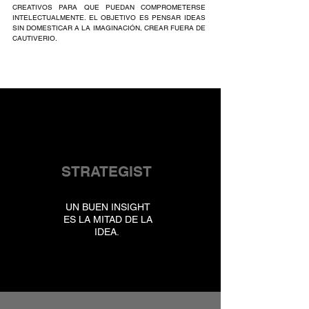
CREATIVOS PARA QUE PUEDAN COMPROMETERSE
INTELECTUALMENTE. EL OBJETIVO ES PENSAR IDEAS
SIN DOMESTICAR A LA IMAGINACIÓN, CREAR FUERA DE
CAUTIVERIO.
STRATEGIST
UN BUEN INSIGHT
ES LA MITAD DE LA
IDEA.